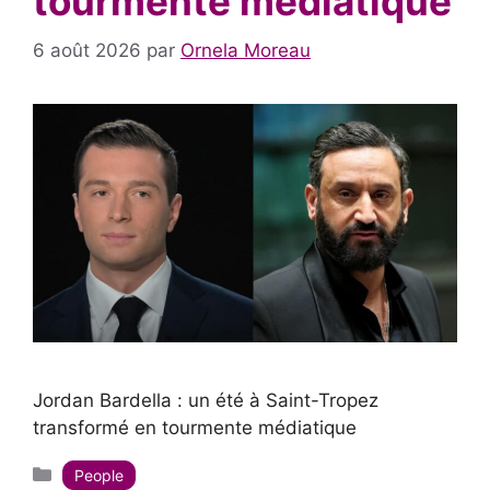
tourmente médiatique
6 août 2026
par
Ornela Moreau
Jordan Bardella : un été à Saint-Tropez
transformé en tourmente médiatique
Catégories
People