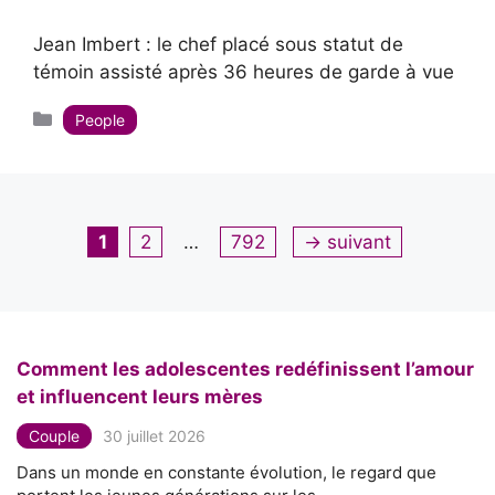
Jean Imbert : le chef placé sous statut de
témoin assisté après 36 heures de garde à vue
Catégories
People
Page
Page
Page
1
2
…
792
→
suivant
Comment les adolescentes redéfinissent l’amour
et influencent leurs mères
Couple
30 juillet 2026
Dans un monde en constante évolution, le regard que