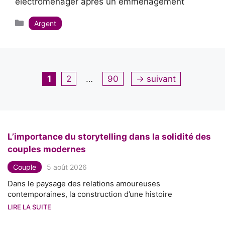
électroménager après un emménagement
Catégories
Argent
Page
Page
Page
1
2
…
90
→
suivant
L’importance du storytelling dans la solidité des
couples modernes
Couple
5 août 2026
Dans le paysage des relations amoureuses
contemporaines, la construction d’une histoire
LIRE LA SUITE