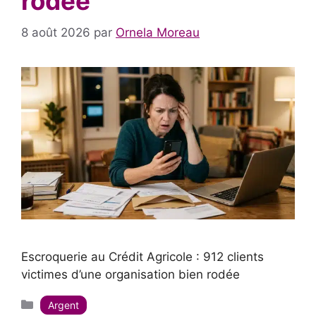
rodée
8 août 2026
par
Ornela Moreau
Escroquerie au Crédit Agricole : 912 clients
victimes d’une organisation bien rodée
Catégories
Argent