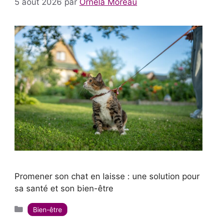
5 août 2026
par
Ornela Moreau
Promener son chat en laisse : une solution pour
sa santé et son bien-être
Catégories
Bien-être