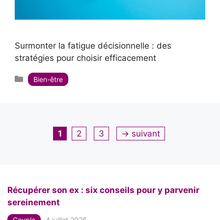
Surmonter la fatigue décisionnelle : des
stratégies pour choisir efficacement
Catégories
Bien-être
Page
Page
Page
1
2
3
→
suivant
Récupérer son ex : six conseils pour y parvenir
sereinement
Couple
4 juillet 2026