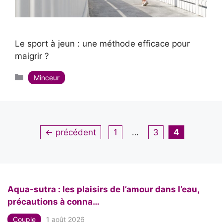
Le sport à jeun : une méthode efficace pour
maigrir ?
Catégories
Minceur
Page
Page
Page
←
précédent
1
…
3
4
Aqua-sutra : les plaisirs de l’amour dans l’eau,
précautions à conna…
Couple
1 août 2026