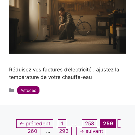
Réduisez vos factures d’électricité : ajustez la
température de votre chauffe-eau
Catégories
Astuces
Page
Page
Page
Page
←
précédent
1
…
258
259
Page
260
…
293
→
suivant