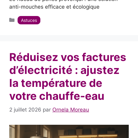
anti-mouches efficace et écologique
Catégories
Astuces
Réduisez vos factures
d’électricité : ajustez
la température de
votre chauffe-eau
2 juillet 2026
par
Ornela Moreau