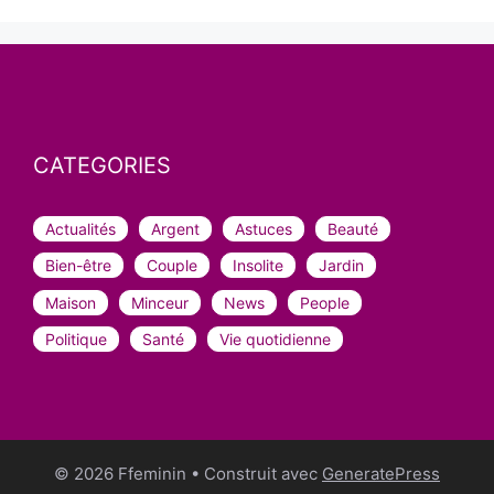
CATEGORIES
Actualités
Argent
Astuces
Beauté
Bien-être
Couple
Insolite
Jardin
Maison
Minceur
News
People
Politique
Santé
Vie quotidienne
© 2026 Ffeminin
• Construit avec
GeneratePress