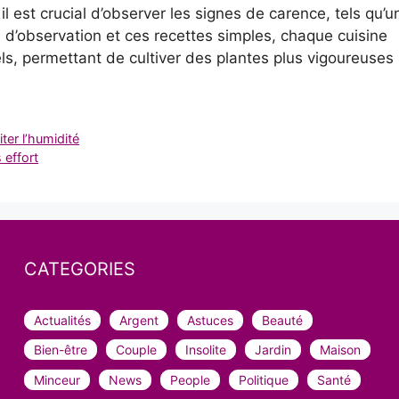
l est crucial d’observer les signes de carence, tels qu’u
u d’observation et ces recettes simples, chaque cuisine
els, permettant de cultiver des plantes plus vigoureuses
iter l’humidité
 effort
CATEGORIES
Actualités
Argent
Astuces
Beauté
Bien-être
Couple
Insolite
Jardin
Maison
Minceur
News
People
Politique
Santé