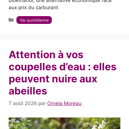
bioéthanol, une alternative économique face
aux prix du carburant
Catégories
Vie quotidienne
Attention à vos
coupelles d’eau : elles
peuvent nuire aux
abeilles
7 août 2026
par
Ornela Moreau