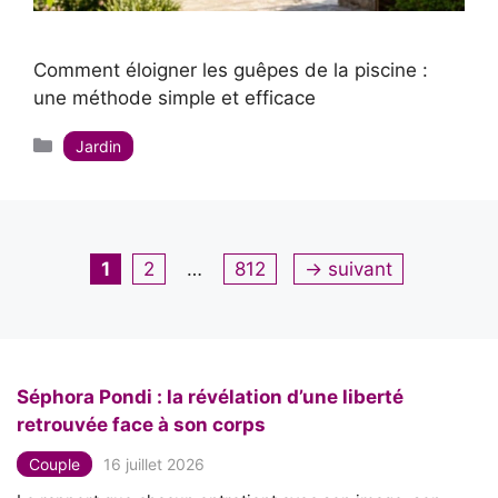
Comment éloigner les guêpes de la piscine :
une méthode simple et efficace
Catégories
Jardin
Page
Page
Page
1
2
…
812
→
suivant
Séphora Pondi : la révélation d’une liberté
retrouvée face à son corps
Couple
16 juillet 2026