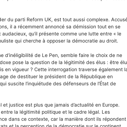
der du parti Reform UK, est tout aussi complexe. Accus
 dons, il a récemment annoncé sa démission tout en se
x audacieux, qu’il présente comme une lutte entre « le
opuliste qui cherche à opposer la démocratie au droit.
ne d’inéligibilité de Le Pen, semble faire le choix de ne
doxe pose la question de la légitimité des élus : être élu
is en vigueur ? Cette interrogation traverse également l
age de destituer le président de la République en
qui suscite l’inquiétude des défenseurs de l’État de
l et justice est plus que jamais d’actualité en Europe.
ntre la légitimité politique et le cadre légal. Les
ce dans ce contexte, car la manière dont ils répondent
États et la perception de la démocratie sur le continent.