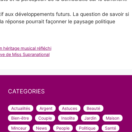
ntif aux développements futurs. La question de savoir si
t la réponse pourrait façonner le paysage politique
n héritage musical réfléchi
êve de Miss Supranational
CATEGORIES
Actualités
Argent
Astuces
Beauté
Bien-être
Couple
Insolite
Jardin
Maison
Minceur
News
People
Politique
Santé