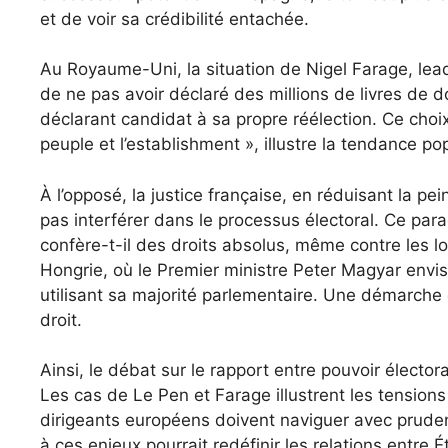
et de voir sa crédibilité entachée.
Au Royaume-Uni, la situation de Nigel Farage, lea
de ne pas avoir déclaré des millions de livres de
déclarant candidat à sa propre réélection. Ce choi
peuple et l’establishment », illustre la tendance p
À l’opposé, la justice française, en réduisant la pei
pas interférer dans le processus électoral. Ce para
confère-t-il des droits absolus, même contre les lo
Hongrie, où le Premier ministre Peter Magyar envis
utilisant sa majorité parlementaire. Une démarche 
droit.
Ainsi, le débat sur le rapport entre pouvoir électora
Les cas de Le Pen et Farage illustrent les tensions e
dirigeants européens doivent naviguer avec pruden
à ces enjeux pourrait redéfinir les relations entre 