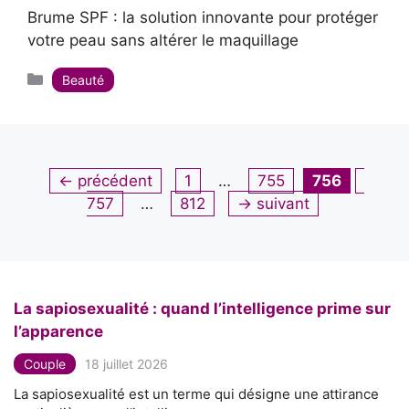
Brume SPF : la solution innovante pour protéger
votre peau sans altérer le maquillage
Catégories
Beauté
Page
Page
Page
Page
←
précédent
1
…
755
756
Page
757
…
812
→
suivant
La sapiosexualité : quand l’intelligence prime sur
l’apparence
Couple
18 juillet 2026
La sapiosexualité est un terme qui désigne une attirance