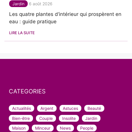
Jardin
6 août 2026
Les quatre plantes d’intérieur qui prospèrent en
eau : guide pratique
LIRE LA SUITE
CATEGORIES
Actualités
Argent
Astuces
Beauté
Bien-être
Couple
Insolite
Jardin
Maison
Minceur
News
People