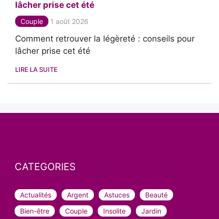
lâcher prise cet été
Couple
1 août 2026
Comment retrouver la légèreté : conseils pour
lâcher prise cet été
LIRE LA SUITE
CATEGORIES
Actualités
Argent
Astuces
Beauté
Bien-être
Couple
Insolite
Jardin