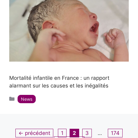
Mortalité infantile en France : un rapport
alarmant sur les causes et les inégalités
Catégories
News
Page
Page
Page
Page
←
précédent
1
2
3
…
174