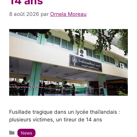
14 ans
8 août 2026
par
Ornela Moreau
Fusillade tragique dans un lycée thaïlandais :
plusieurs victimes, un tireur de 14 ans
Catégories
News