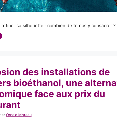
 affiner sa silhouette : combien de temps y consacrer ?
s
sion des installations de
ers bioéthanol, une alterna
omique face aux prix du
urant
par
Ornela Moreau