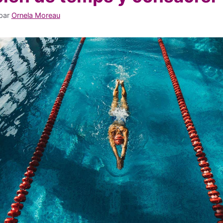
par
Ornela Moreau