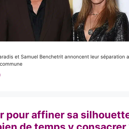
radis et Samuel Benchetrit annoncent leur séparation a
e commune
s
 pour affiner sa silhouette
ien de temps y consacrer 