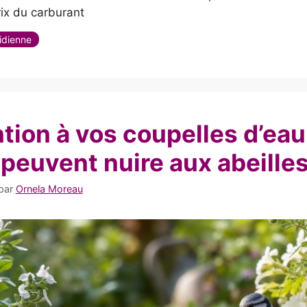
rix du carburant
s
idienne
tion à vos coupelles d’eau 
 peuvent nuire aux abeille
par
Ornela Moreau