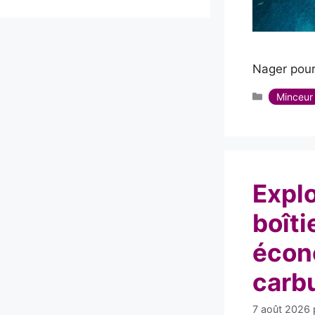
Nager pour
Catégorie
Minceur
Explo
boîti
écon
carb
7 août 2026