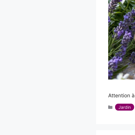
Attention à
Catégorie
Jardin