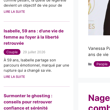
comme pesant, la quête de légèreté
devient un objectif de vie pour de
LIRE LA SUITE
Isabelle, 59 ans : d’une vie de
femme au foyer à la liberté
retrouvée
Vanessa Pa
Couple
29 juillet 2026
ans de vi
À 59 ans, Isabelle partage son
Catégorie
People
parcours émotionnel, marqué par une
rupture qui a changé sa vie.
LIRE LA SUITE
Nager
Surmonter le ghosting :
conseils pour retrouver
comb
confiance et sérénité