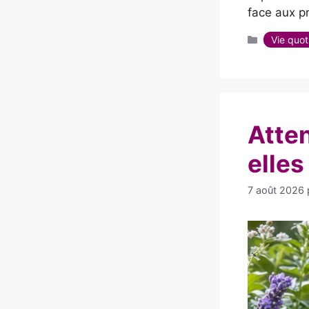
face aux p
Catégorie
Vie quot
Atten
elles
7 août 2026