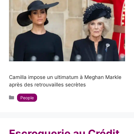
Camilla impose un ultimatum à Meghan Markle
après des retrouvailles secrètes
Catégories
People
Escroquerie au Crédit