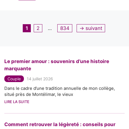
Page
Page
Page
1
2
…
834
→
suivant
Le premier amour : souvenirs d’une histoire
marquante
Couple
14 juillet 2026
Dans le cadre d’une tradition annuelle de mon collège,
situé près de Montélimar, le vieux
LIRE LA SUITE
Comment retrouver la légèreté : conseils pour