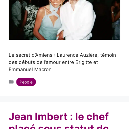
Le secret d’Amiens : Laurence Auzière, témoin
des débuts de l’amour entre Brigitte et
Emmanuel Macron
Catégories
People
Jean Imbert : le chef
placé sous statut de