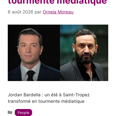
tourmente médiatique
6 août 2026
par
Ornela Moreau
Jordan Bardella : un été à Saint-Tropez
transformé en tourmente médiatique
Catégories
People