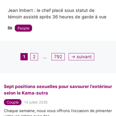
Jean Imbert : le chef placé sous statut de
témoin assisté après 36 heures de garde à vue
Catégories
People
Page
Page
Page
1
2
…
792
→
suivant
Sept positions sexuelles pour savourer l’extérieur
selon le Kama-sutra
Couple
14 juillet 2026
Chaque semaine, nous vous offrons l’occasion de pimenter