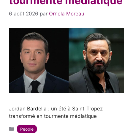
tourmente médiatique
6 août 2026
par
Ornela Moreau
Jordan Bardella : un été à Saint-Tropez
transformé en tourmente médiatique
Catégories
People