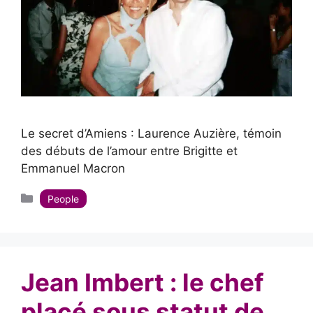
Le secret d’Amiens : Laurence Auzière, témoin
des débuts de l’amour entre Brigitte et
Emmanuel Macron
Catégories
People
Jean Imbert : le chef
placé sous statut de