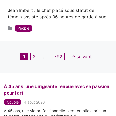
Jean Imbert : le chef placé sous statut de
témoin assisté après 36 heures de garde à vue
Catégories
People
Page
Page
Page
1
2
…
792
→
suivant
À 45 ans, une dirigeante renoue avec sa passion
pour l’art
Couple
4 août 2026
À 45 ans, une vie professionnelle bien remplie a pris un