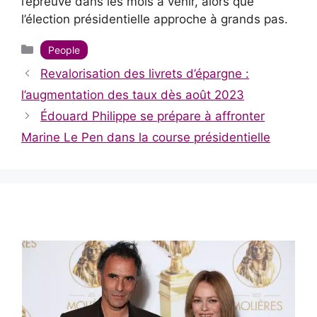
l’épreuve dans les mois à venir, alors que
l’élection présidentielle approche à grands pas.
Catégories
People
Revalorisation des livrets d’épargne :
l’augmentation des taux dès août 2023
Édouard Philippe se prépare à affronter
Marine Le Pen dans la course présidentielle