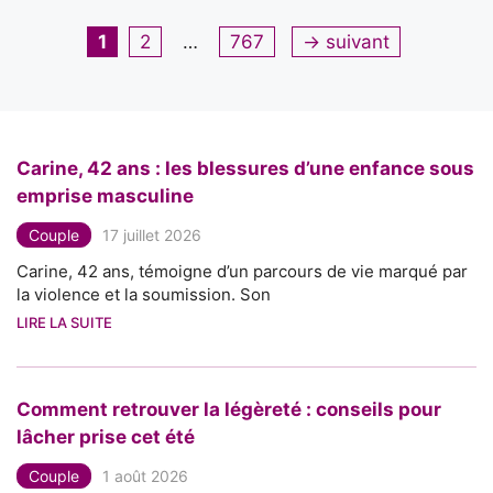
Page
Page
Page
1
2
…
767
→
suivant
Carine, 42 ans : les blessures d’une enfance sous
emprise masculine
Couple
17 juillet 2026
Carine, 42 ans, témoigne d’un parcours de vie marqué par
la violence et la soumission. Son
LIRE LA SUITE
Comment retrouver la légèreté : conseils pour
lâcher prise cet été
Couple
1 août 2026