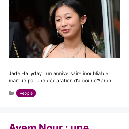
Jade Hallyday : un anniversaire inoubliable
marqué par une déclaration d’amour d’Aaron
Catégories
People
Ayem Nour : une