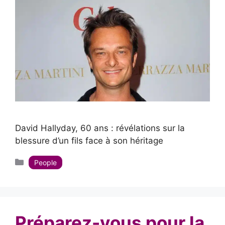
David Hallyday, 60 ans : révélations sur la
blessure d’un fils face à son héritage
Catégories
People
Préparez-vous pour la