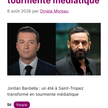
tourmente médiatique
6 août 2026
par
Ornela Moreau
Jordan Bardella : un été à Saint-Tropez
transformé en tourmente médiatique
Catégories
People