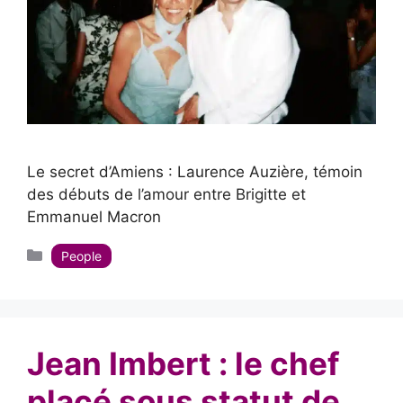
Le secret d’Amiens : Laurence Auzière, témoin
des débuts de l’amour entre Brigitte et
Emmanuel Macron
Catégories
People
Jean Imbert : le chef
placé sous statut de