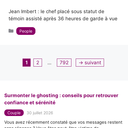
Jean Imbert : le chef placé sous statut de
témoin assisté après 36 heures de garde à vue
Catégories
People
Page
Page
Page
1
2
…
792
→
suivant
Surmonter le ghosting : conseils pour retrouver
confiance et sérénité
Couple
30 juillet 2026
Vous avez récemment constaté que vos messages restent