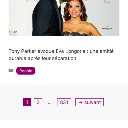
Tony Parker évoque Eva Longoria : une amitié
durable après leur séparation
Catégories
People
Page
Page
Page
1
2
…
831
→
suivant