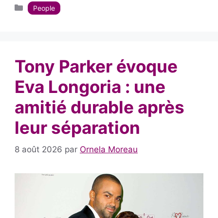
Catégories
People
Tony Parker évoque
Eva Longoria : une
amitié durable après
leur séparation
8 août 2026
par
Ornela Moreau